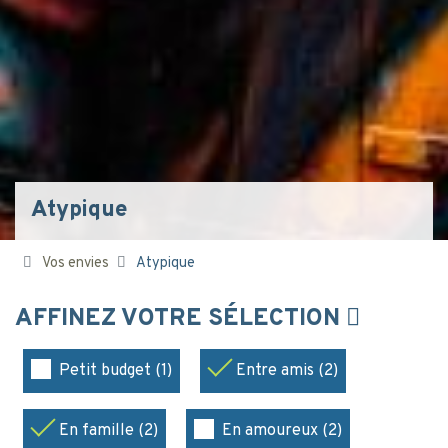
Atypique
Vos envies
Atypique
AFFINEZ VOTRE SÉLECTION
Petit budget (1)
Entre amis (2)
En famille (2)
En amoureux (2)