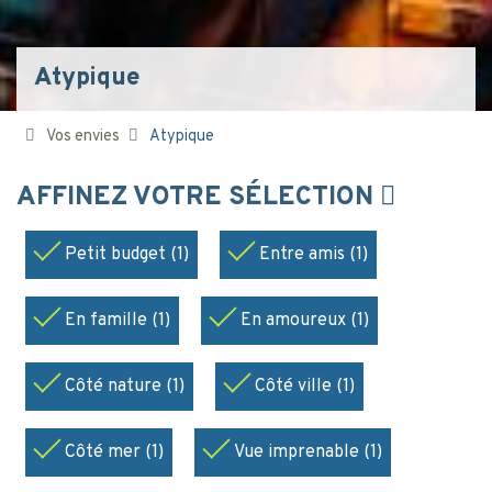
Atypique
Vos envies
Atypique
AFFINEZ VOTRE SÉLECTION
Petit budget (1)
Entre amis (1)
En famille (1)
En amoureux (1)
Côté nature (1)
Côté ville (1)
Côté mer (1)
Vue imprenable (1)