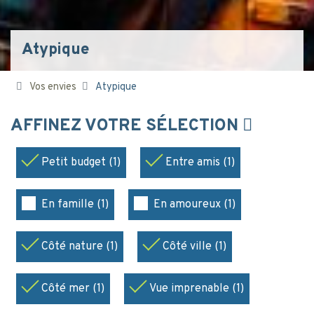
Atypique
Vos envies
Atypique
AFFINEZ VOTRE SÉLECTION
Petit budget (1)
Entre amis (1)
En famille (1)
En amoureux (1)
Côté nature (1)
Côté ville (1)
Côté mer (1)
Vue imprenable (1)