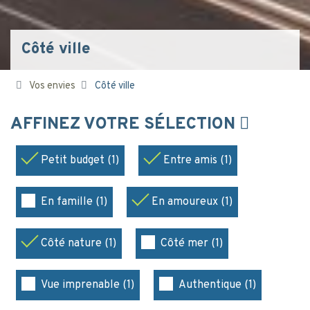
Côté ville
Vos envies
Côté ville
AFFINEZ VOTRE SÉLECTION
Petit budget (1)
Entre amis (1)
En famille (1)
En amoureux (1)
Côté nature (1)
Côté mer (1)
Vue imprenable (1)
Authentique (1)