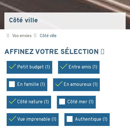
Côté ville
Vos envies
Côté ville
AFFINEZ VOTRE SÉLECTION
Petit budget (1)
Entre amis (1)
En famille (1)
En amoureux (1)
Côté nature (1)
Côté mer (1)
Vue imprenable (1)
Authentique (1)