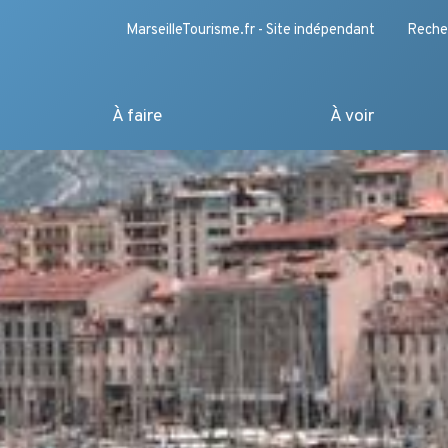
MarseilleTourisme.fr - Site indépendant
Reche
À faire
À voir