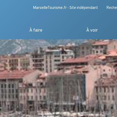
MarseilleTourisme.fr - Site indépendant
Reche
À faire
À voir