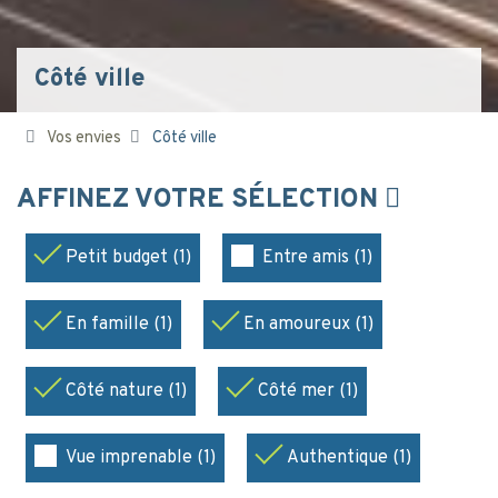
Côté ville
Vos envies
Côté ville
AFFINEZ VOTRE SÉLECTION
Petit budget (1)
Entre amis (1)
En famille (1)
En amoureux (1)
Côté nature (1)
Côté mer (1)
Vue imprenable (1)
Authentique (1)