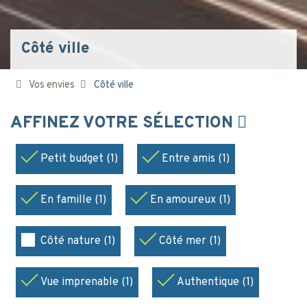
Côté ville
Vos envies
Côté ville
AFFINEZ VOTRE SÉLECTION
Petit budget (1)
Entre amis (1)
En famille (1)
En amoureux (1)
Côté nature (1)
Côté mer (1)
Vue imprenable (1)
Authentique (1)