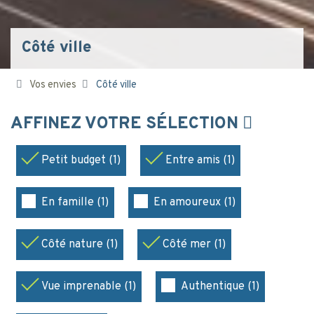
Côté ville
Vos envies
Côté ville
AFFINEZ VOTRE SÉLECTION
Petit budget (1)
Entre amis (1)
En famille (1)
En amoureux (1)
Côté nature (1)
Côté mer (1)
Vue imprenable (1)
Authentique (1)