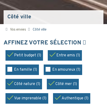
Côté ville
Vos envies
Côté ville
AFFINEZ VOTRE SÉLECTION
Petit budget (1)
Entre amis (1)
En famille (1)
En amoureux (1)
Côté nature (1)
Côté mer (1)
Vue imprenable (1)
Authentique (1)