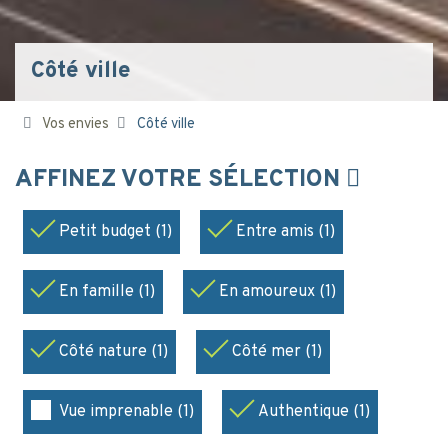
Côté ville
Vos envies
Côté ville
AFFINEZ VOTRE SÉLECTION
Petit budget (1)
Entre amis (1)
En famille (1)
En amoureux (1)
Côté nature (1)
Côté mer (1)
Vue imprenable (1)
Authentique (1)