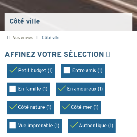
Côté ville
Vos envies
Côté ville
AFFINEZ VOTRE SÉLECTION
Petit budget (1)
Entre amis (1)
En famille (1)
En amoureux (1)
Côté nature (1)
Côté mer (1)
Vue imprenable (1)
Authentique (1)