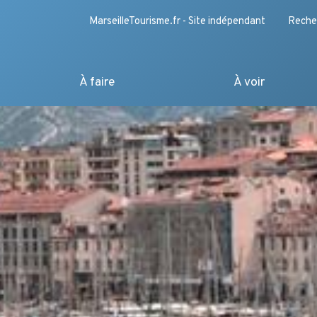
MarseilleTourisme.fr - Site indépendant
Reche
À faire
À voir