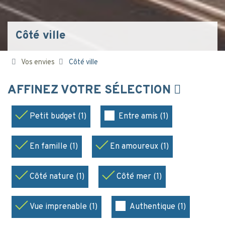
Côté ville
Vos envies
Côté ville
AFFINEZ VOTRE SÉLECTION
Petit budget (1)
Entre amis (1)
En famille (1)
En amoureux (1)
Côté nature (1)
Côté mer (1)
Vue imprenable (1)
Authentique (1)