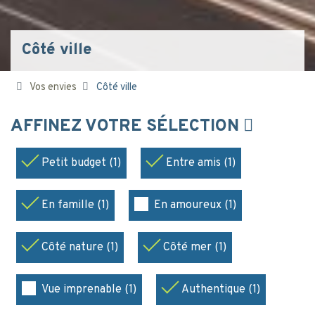
Côté ville
Vos envies
Côté ville
AFFINEZ VOTRE SÉLECTION
Petit budget (1)
Entre amis (1)
En famille (1)
En amoureux (1)
Côté nature (1)
Côté mer (1)
Vue imprenable (1)
Authentique (1)