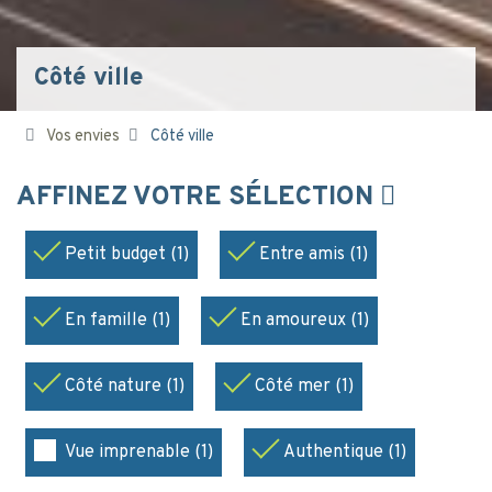
Côté ville
Vos envies
Côté ville
AFFINEZ VOTRE SÉLECTION
Petit budget (1)
Entre amis (1)
En famille (1)
En amoureux (1)
Côté nature (1)
Côté mer (1)
Vue imprenable (1)
Authentique (1)