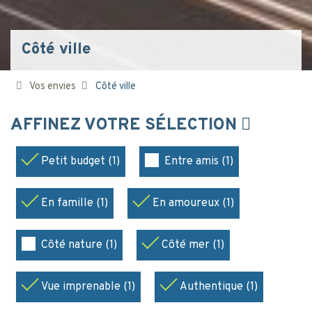
Côté ville
Vos envies
Côté ville
AFFINEZ VOTRE SÉLECTION
Petit budget (1)
Entre amis (1)
En famille (1)
En amoureux (1)
Côté nature (1)
Côté mer (1)
Vue imprenable (1)
Authentique (1)