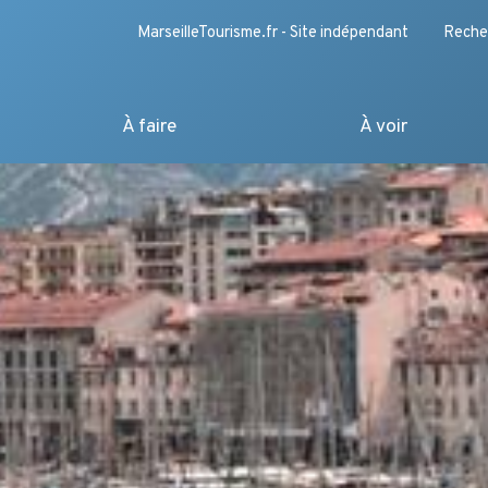
MarseilleTourisme.fr - Site indépendant
Reche
À faire
À voir