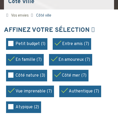
Côté ville
Vos envies
Côté ville
AFFINEZ VOTRE SÉLECTION
Petit budget (1)
Entre amis (7)
En famille (7)
En amoureux (7)
Côté nature (3)
Côté mer (7)
Vue imprenable (7)
Authentique (7)
Atypique (2)