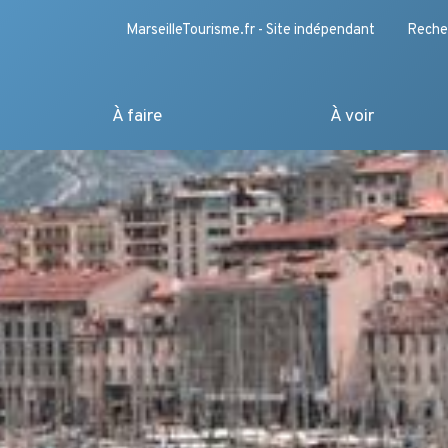
MarseilleTourisme.fr - Site indépendant
Reche
À faire
À voir