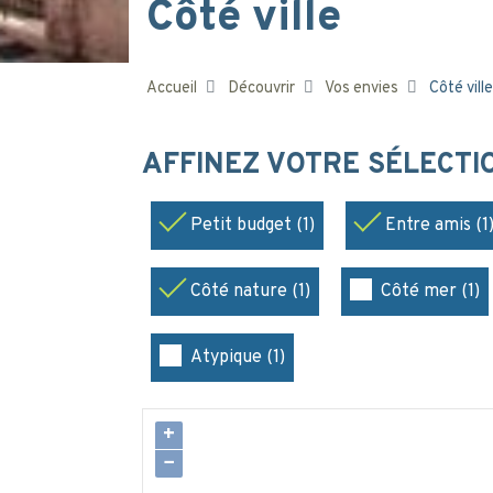
Côté ville
Accueil
Découvrir
Vos envies
Côté ville
AFFINEZ VOTRE SÉLECT
Petit budget (1)
Entre amis (1
Côté nature (1)
Côté mer (1)
Atypique (1)
+
−