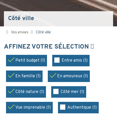
Côté ville
Vos envies
Côté ville
AFFINEZ VOTRE SÉLECTION
Petit budget (1)
Entre amis (1)
En famille (1)
En amoureux (1)
Côté nature (1)
Côté mer (1)
Vue imprenable (1)
Authentique (1)