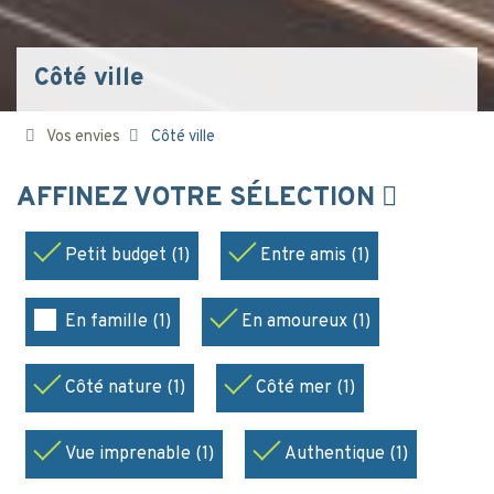
Côté ville
Vos envies
Côté ville
AFFINEZ VOTRE SÉLECTION
Petit budget (1)
Entre amis (1)
En famille (1)
En amoureux (1)
Côté nature (1)
Côté mer (1)
Vue imprenable (1)
Authentique (1)