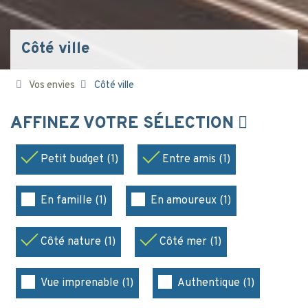
Côté ville
Vos envies
Côté ville
AFFINEZ VOTRE SÉLECTION
Petit budget (1)
Entre amis (1)
En famille (1)
En amoureux (1)
Côté nature (1)
Côté mer (1)
Vue imprenable (1)
Authentique (1)