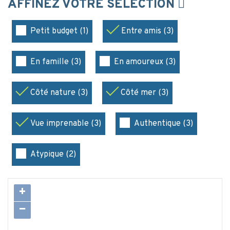
AFFINEZ VOTRE SÉLECTION
Petit budget (1)
Entre amis (3)
En famille (3)
En amoureux (3)
Côté nature (3)
Côté mer (3)
Vue imprenable (3)
Authentique (3)
Atypique (2)
+
−