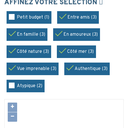
AFFINEZ VOTRE SÉLECTION
Petit budget (1)
Entre amis (3)
En famille (3)
En amoureux (3)
Côté nature (3)
Côté mer (3)
Vue imprenable (3)
Authentique (3)
Atypique (2)
+
−