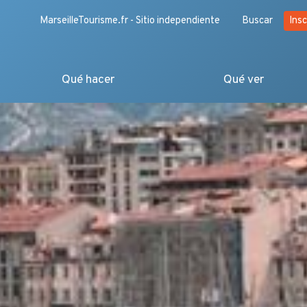
MarseilleTourisme.fr - Sitio independiente
Buscar
Insc
Qué hacer
Qué ver