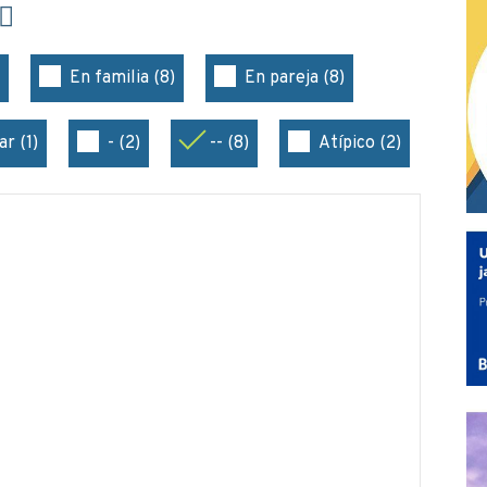
En familia (8)
En pareja (8)
r (1)
- (2)
-- (8)
Atípico (2)