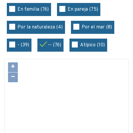
En familia (76)
En pareja (75)
Por la naturaleza (4)
Por el mar (8)
- (39)
-- (76)
Atípico (10)
+
−