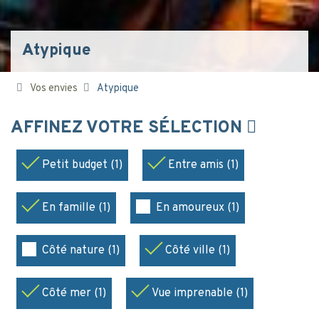
Atypique
Vos envies
Atypique
AFFINEZ VOTRE SÉLECTION
Petit budget (1)
Entre amis (1)
En famille (1)
En amoureux (1)
Côté nature (1)
Côté ville (1)
Côté mer (1)
Vue imprenable (1)