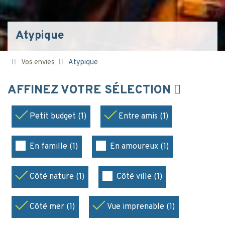
Atypique
Vos envies
Atypique
AFFINEZ VOTRE SÉLECTION
Petit budget (1)
Entre amis (1)
En famille (1)
En amoureux (1)
Côté nature (1)
Côté ville (1)
Côté mer (1)
Vue imprenable (1)