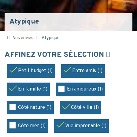
Atypique
Vos envies
Atypique
AFFINEZ VOTRE SÉLECTION
Petit budget (1)
Entre amis (1)
En famille (1)
En amoureux (1)
Côté nature (1)
Côté ville (1)
Côté mer (1)
Vue imprenable (1)