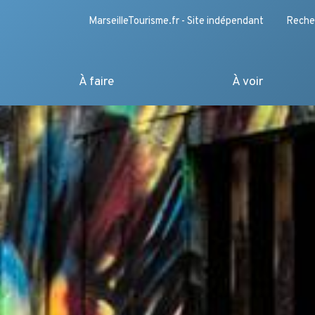
MarseilleTourisme.fr - Site indépendant
Reche
À faire
À voir