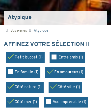
Atypique
Vos envies
Atypique
AFFINEZ VOTRE SÉLECTION
Petit budget (1)
Entre amis (1)
En famille (1)
En amoureux (1)
Côté nature (1)
Côté ville (1)
Côté mer (1)
Vue imprenable (1)