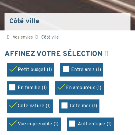
Côté ville
Vos envies
Côté ville
AFFINEZ VOTRE SÉLECTION
Petit budget (1)
Entre amis (1)
En famille (1)
En amoureux (1)
Côté nature (1)
Côté mer (1)
Vue imprenable (1)
Authentique (1)