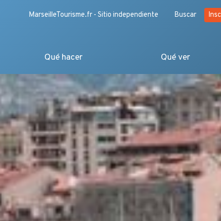
MarseilleTourisme.fr - Sitio independiente
Buscar
Insc
Qué hacer
Qué ver