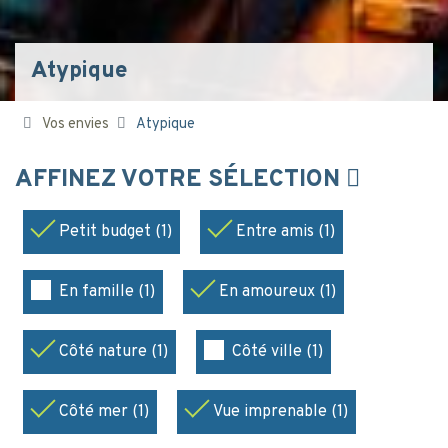
Atypique
Vos envies
Atypique
AFFINEZ VOTRE SÉLECTION
Petit budget (1)
Entre amis (1)
En famille (1)
En amoureux (1)
Côté nature (1)
Côté ville (1)
Côté mer (1)
Vue imprenable (1)