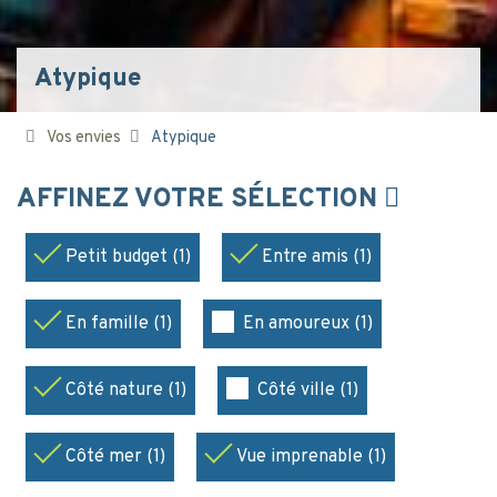
Atypique
Vos envies
Atypique
AFFINEZ VOTRE SÉLECTION
Petit budget (1)
Entre amis (1)
En famille (1)
En amoureux (1)
Côté nature (1)
Côté ville (1)
Côté mer (1)
Vue imprenable (1)