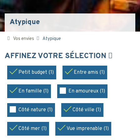
Atypique
Vos envies
Atypique
AFFINEZ VOTRE SÉLECTION
Petit budget (1)
Entre amis (1)
En famille (1)
En amoureux (1)
Côté nature (1)
Côté ville (1)
Côté mer (1)
Vue imprenable (1)