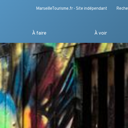
MarseilleTourisme.fr - Site indépendant
Reche
À faire
À voir