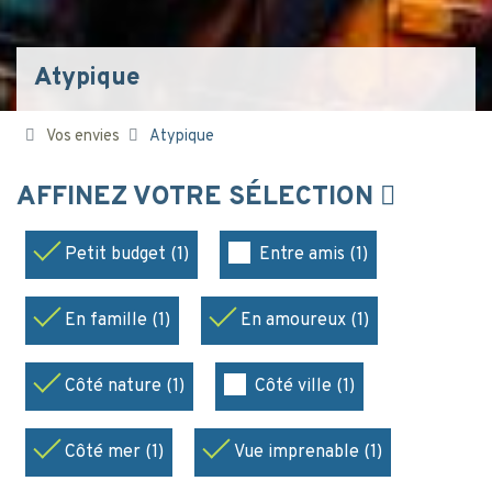
Atypique
Vos envies
Atypique
AFFINEZ VOTRE SÉLECTION
Petit budget (1)
Entre amis (1)
En famille (1)
En amoureux (1)
Côté nature (1)
Côté ville (1)
Côté mer (1)
Vue imprenable (1)