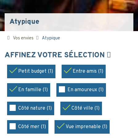
Atypique
Vos envies
Atypique
AFFINEZ VOTRE SÉLECTION
Petit budget (1)
Entre amis (1)
En famille (1)
En amoureux (1)
Côté nature (1)
Côté ville (1)
Côté mer (1)
Vue imprenable (1)