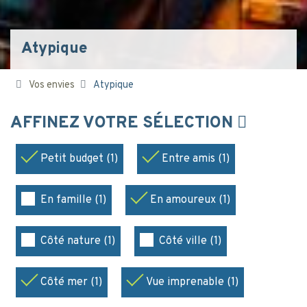
Atypique
Vos envies
Atypique
AFFINEZ VOTRE SÉLECTION
Petit budget (1)
Entre amis (1)
En famille (1)
En amoureux (1)
Côté nature (1)
Côté ville (1)
Côté mer (1)
Vue imprenable (1)