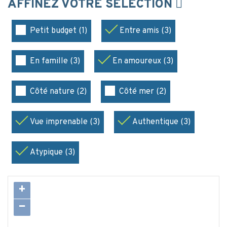
AFFINEZ VOTRE SÉLECTION
Petit budget (1)
Entre amis (3)
En famille (3)
En amoureux (3)
Côté nature (2)
Côté mer (2)
Vue imprenable (3)
Authentique (3)
Atypique (3)
+
−