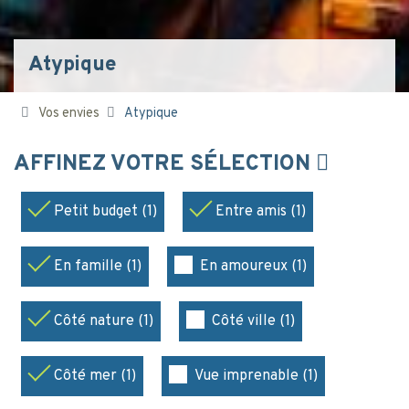
Atypique
Vos envies
Atypique
AFFINEZ VOTRE SÉLECTION
Petit budget (1)
Entre amis (1)
En famille (1)
En amoureux (1)
Côté nature (1)
Côté ville (1)
Côté mer (1)
Vue imprenable (1)