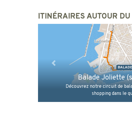
ITINÉRAIRES AUTOUR DU
BAL
Balade centre hist
Précédent
Partez à la découverte du cen
la rue Saint Ferréol, en pas
Saint-jean ou encore le MUC
la c