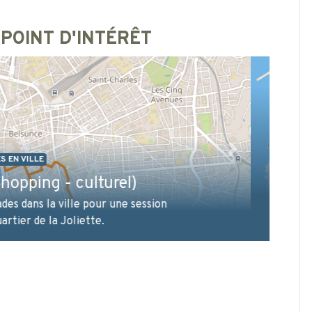
 POINT D'INTÉRÊT
ADES EN VILLE
orique Marseille : le vrai
visage
Suivant
tre historique de la ville, au départ de
sant par l'Abbaye Saint-Victor, le Fort
EM. Pour contempler le vrai visage de
ité phocéenne !