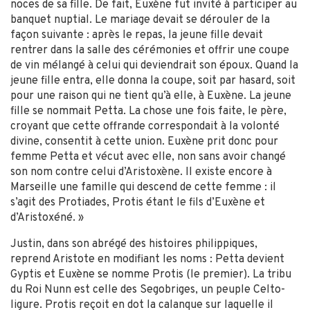
noces de sa fille. De fait, Euxène fut invité à participer au
banquet nuptial. Le mariage devait se dérouler de la
façon suivante : après le repas, la jeune fille devait
rentrer dans la salle des cérémonies et offrir une coupe
de vin mélangé à celui qui deviendrait son époux. Quand la
jeune fille entra, elle donna la coupe, soit par hasard, soit
pour une raison qui ne tient qu’à elle, à Euxène. La jeune
fille se nommait Petta. La chose une fois faite, le père,
croyant que cette offrande correspondait à la volonté
divine, consentit à cette union. Euxène prit donc pour
femme Petta et vécut avec elle, non sans avoir changé
son nom contre celui d’Aristoxène. Il existe encore à
Marseille une famille qui descend de cette femme : il
s’agit des Protiades, Protis étant le fils d’Euxène et
d’Aristoxéné. »
Justin, dans son abrégé des histoires philippiques,
reprend Aristote en modifiant les noms : Petta devient
Gyptis et Euxène se nomme Protis (le premier). La tribu
du Roi Nunn est celle des Segobriges, un peuple Celto-
ligure. Protis reçoit en dot la calanque sur laquelle il