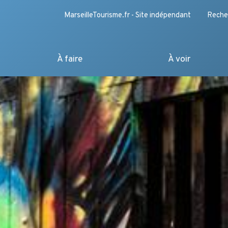
MarseilleTourisme.fr - Site indépendant
Reche
À faire
À voir