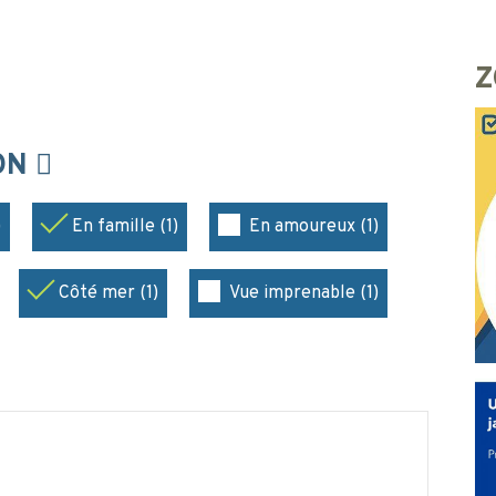
Z
ION
)
En famille (1)
En amoureux (1)
Côté mer (1)
Vue imprenable (1)