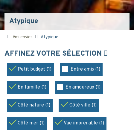
Atypique
Vos envies
Atypique
AFFINEZ VOTRE SÉLECTION
Petit budget (1)
Entre amis (1)
En famille (1)
En amoureux (1)
Côté nature (1)
Côté ville (1)
Côté mer (1)
Vue imprenable (1)