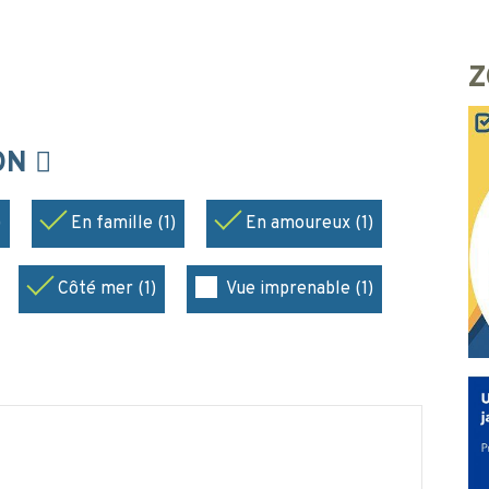
Z
ION
)
En famille (1)
En amoureux (1)
Côté mer (1)
Vue imprenable (1)