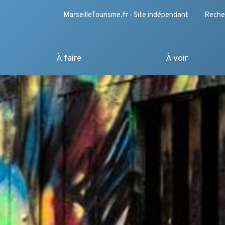
MarseilleTourisme.fr - Site indépendant
Reche
À faire
À voir