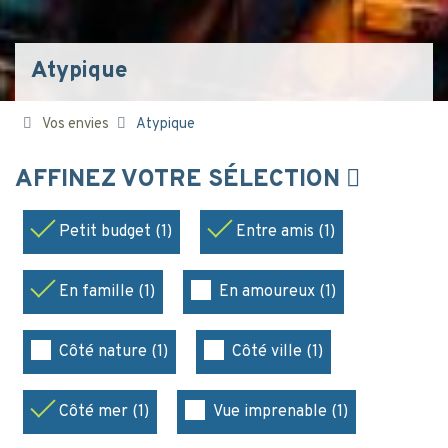
Atypique
Vos envies
Atypique
AFFINEZ VOTRE SÉLECTION
Petit budget (1)
Entre amis (1)
En famille (1)
En amoureux (1)
Côté nature (1)
Côté ville (1)
Côté mer (1)
Vue imprenable (1)